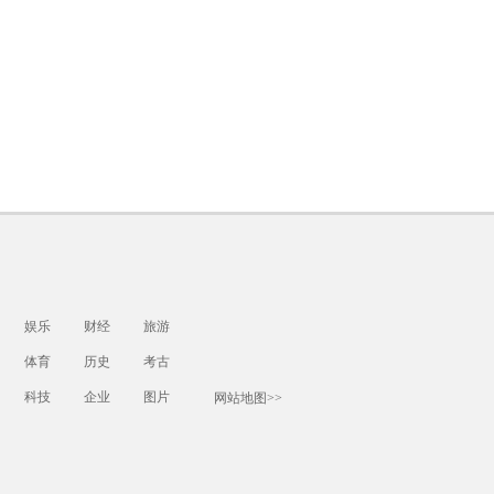
娱乐
财经
旅游
体育
历史
考古
科技
企业
图片
网站地图>>