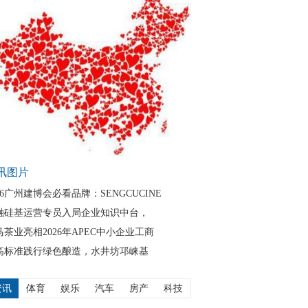
讯图片
26广州建博会必看品牌：SENGCUCINE
融硅基运营专员入局企业知识中台，
马茶业亮相2026年APEC中小企业工商
高标准践行绿色酿造，水井坊邛崃基
资讯
体育
娱乐
汽车
房产
科技