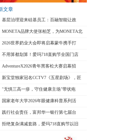
新文章
基层治理迎来硅基员工：百融智能让政
MONETA品牌大使张柏芝，为MONETA北
京
2026世界奶业大会即将启幕蒙牛携手打
不用算都划算！爱玛718直购节全国门店
AdventureX2026青年黑客松大赛启幕招
新宝堂独家冠名CCTV7《五星剧场》，匠
"无惧三高一疹，守住健康主场”带状疱
国家老年大学2026年眼健康科普系列活
践行社会责任，富邦华一银行第七届台
拒绝复杂满减套路，爱玛718直购节以旧