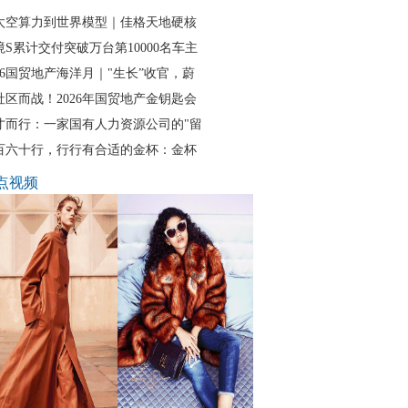
太空算力到世界模型｜佳格天地硬核
境S累计交付突破万台第10000名车主
026国贸地产海洋月｜"生长”收官，蔚
社区而战！2026年国贸地产金钥匙会
才而行：一家国有人力资源公司的"留
百六十行，行行有合适的金杯：金杯
点视频