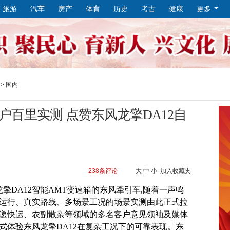
旅游
汽车
房产
体育
历史
考古
健康
更多
>
国内
百里实测 点赞东风龙擎DA12自
238
条评论
大
中
小
加入收藏夹
龙擎DA12智能AMT变速箱的东风牵引车,随着一声鸣
载运行、真实路线、多场景工况的场景实测由此正式拉
快递快运、农副散杂等领域的多名客户意见领袖及媒体
式体验东风龙擎DA12在复杂工况下的可靠表现。东