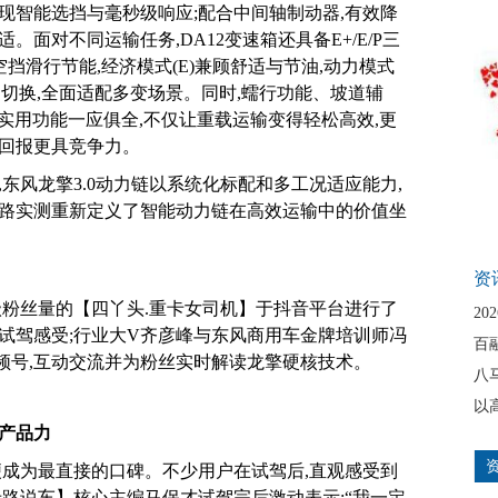
现智能选挡与毫秒级响应;配合中间轴制动器,有效降
面对不同运输任务,DA12变速箱还具备E+/E/P三
空挡滑行节能,经济模式(E)兼顾舒适与节油,动力模式
缝切换,全面适配多变场景。同时,蠕行功能、坡道辅
挡等实用功能一应俱全,不仅让重载运输变得轻松高效,更
营回报更具竞争力。
东风龙擎3.0动力链以系统化标配和多工况适应能力,
链路实测重新定义了智能动力链在高效运输中的价值坐
资
级粉丝量的【四丫头.重卡女司机】于抖音平台进行了
20
试驾感受;行业大V齐彦峰与东风商用车金牌培训师冯
百
频号,互动交流并为粉丝实时解读龙擎硬核技术。
八
以
产品力
便成为最直接的口碑。不少用户在试驾后,直观感受到
老路说车】核心主编马保才试驾完后激动表示:“我一定