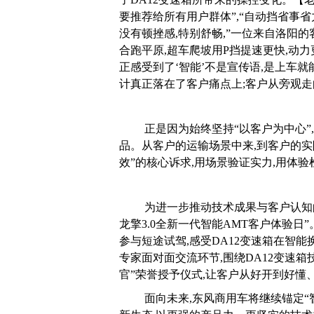
要推荐给所有用户群体”,“自动挡省事省
没有顿挫感,特别舒畅,”一位来自洛阳的
合跑平原,超车爬坡用P挡提速更快,动
正感受到了‘智能’不是宣传语,是上车
计真正落在了客户痛点上;客户从旁观走
正是因为始终坚持“以客户为中心”
品。从客户的运输场景中来,到客户的实
效”的核心诉求,用场景验证实力,用体验
为进一步推动技术成果与客户认知的双
龙擎3.0全新一代智能AMT客户体验日
参与短途试驾,感受DA12变速箱在智
专家面对面交流环节,围绕DA12变速
官”荣誉授予仪式,让客户从好开到好懂
面向未来,东风商用车将继续锚定“