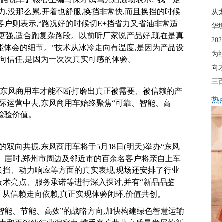
力,没那么累,开着也舒服,换挡非常快,而且换挡的时候
从
客户则表示,“路况好的时候切E+挡省力又省油非常适
华
力更强,适合跑复杂路段。以前听厂家说产品好,现在是真
2
就能体会的细节。”技术从冰冷走向有温度,是因为产品设
为
向信任,是因为一次次真实可感的体验。
向
三
,东风商用车才能不断打磨出真正被需要、被信赖的产
热
际运营中去,东风商用车始终聚焦“可靠、智能、高
检验价值。
向共振,东风商用车将于5月18日(明天)举办“东风
”。届时,郑州市周边及邻近市的百余名客户将亲自上车
能换挡、动力响应等方面的真实表现,现场还安排了行业
箱技术亮点、服务承诺等进行深入探讨,并有“新品品鉴
、从信赖走向依赖,真正实现体验闭环,价值共创。
智能、节能、高效”的战略方向,加快构建绿色智慧运输