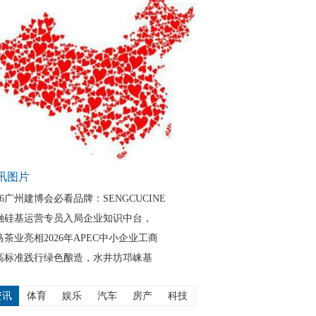
讯图片
26广州建博会必看品牌：SENGCUCINE
融硅基运营专员入局企业知识中台，
马茶业亮相2026年APEC中小企业工商
高标准践行绿色酿造，水井坊邛崃基
资讯
体育
娱乐
汽车
房产
科技