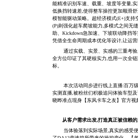
能精准识别车速、载重、坡度等变量,实
低换挡转速差,使得整车操控更加顺滑舒适。
模智能驱动策略。超经济模式(E+)支持
(P)则强化超车爬坡能力,多模式之间无
助、Kickdown急加速、下坡联动降
凭借全生命周期成本优化等设计,让运
通过实载、实景、实感的三重考验,
全方位印证了其硬核实力,也用一次全
标。
本次活动同步进行线上直播:百万
实测直播,被粉丝们积极追问体验车型及
晓晔准点现身【东风卡车之友】官方视
从客户需求出发,打造真正被信赖的
当体验落到实际场景,真实的感受
了DA12变速箱所带来的操控变化。【