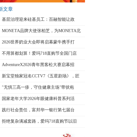
新文章
基层治理迎来硅基员工：百融智能让政
MONETA品牌大使张柏芝，为MONETA北
京
2026世界奶业大会即将启幕蒙牛携手打
不用算都划算！爱玛718直购节全国门店
AdventureX2026青年黑客松大赛启幕招
新宝堂独家冠名CCTV7《五星剧场》，匠
"无惧三高一疹，守住健康主场”带状疱
国家老年大学2026年眼健康科普系列活
践行社会责任，富邦华一银行第七届台
拒绝复杂满减套路，爱玛718直购节以旧