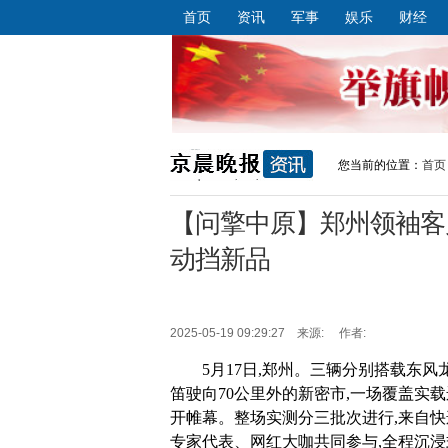
首页
资讯
军事
娱乐
财经
您当前的位置：
首页
【问擎中原】郑州领袖客户
动挡新品
2025-05-19 09:29:27 来源: 作者:
5月17日,郑州。三辆分别搭载东风
笛驶向70公里外的新密市,一场覆盖实
开帷幕。整场实测分三批次进行,来自
专家代表、网红大咖共同参与,全程沉浸