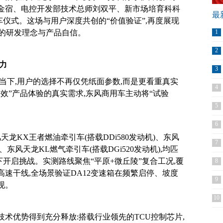
金宿、电控开发部技术总师刘双平、新市场培育科科
最
车仪式。这场与用户深度共创的“价值验证”,再度展现
”的研发理念与产品自信。
1
2
力
3
当下,用户的选择不再仅凭纸面参数,而是更看重真实
4
效”产品体验的真实需求,东风商用车主动将“试验
5
6
龙KX王者燃油牵引车(搭载DDi580发动机)、东风
7
)、东风天龙KL燃气牵引车(搭载DGi520发动机),均匹
况下开启挑战。实测路线聚焦“平原+微丘陵”复合工况,覆
8
速干线,全场景验证DA12变速箱在频繁启停、坡度
9
现。
10
技术优势得到充分释放:搭载行业领先的TCU控制芯片,