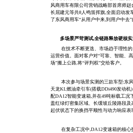
风商用车有限公司营销战略部首席师赵
长屈建元等共8人鸣笛挥旗,全面启动发
了东风商用车“从用户中来,到用户中去
多场景严苛测试,全链路释放硬核实
在技术不断更迭、市场趋于理性的
运营价值。面对客户对“可靠、智能、高
场”搬上公路,将“评判权”交给客户。
本次参与场景实测的三款车型:东风天
天龙KL燃油牵引车(搭载DDi490发动机
配DA12智能变速箱,并在49吨标载工
盖红绿灯密集区域、长缓坡丘陵路段及高
起伏状态下的换挡平顺性与动力响应表
在复杂工况中,DA12变速箱的核心