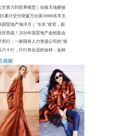
太空算力到世界模型｜佳格天地硬核
境S累计交付突破万台第10000名车主
026国贸地产海洋月｜"生长”收官，蔚
社区而战！2026年国贸地产金钥匙会
才而行：一家国有人力资源公司的"留
百六十行，行行有合适的金杯：金杯
点视频