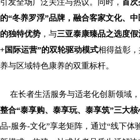
引发全场广泛关注与热议。同时，
首次
的
“
冬养
罗浮
”
品牌，融合客家文化、中
的独特优势
，与
三亚泰康臻品之选度假
+
国际运营
”
的双轮驱动模式
相得益彰，
养与区域特色康养的双重标杆。
在长者生活服务与适老化创新领域，
整合
“
泰享购、泰享玩、泰享筑
”
三大核
品-服务-文化”享老矩阵，通过“线下体