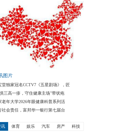
讯图片
宝堂独家冠名CCTV7《五星剧场》，匠
无惧三高一疹，守住健康主场”带状疱
家老年大学2026年眼健康科普系列活
行社会责任，富邦华一银行第七届台
资讯
体育
娱乐
汽车
房产
科技