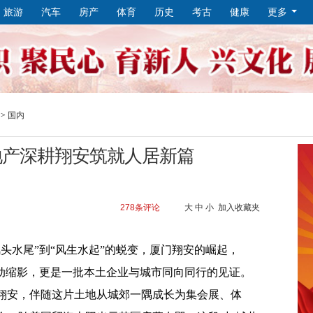
旅游
汽车
房产
体育
历史
考古
健康
更多
>
国内
地产深耕翔安筑就人居新篇
278
条评论
大
中
小
加入收藏夹
头水尾”到“风生水起”的蜕变，厦门翔安的崛起，
生动缩影，更是一批本土企业与城市同向同行的见证。
翔安，伴随这片土地从城郊一隅成长为集会展、体