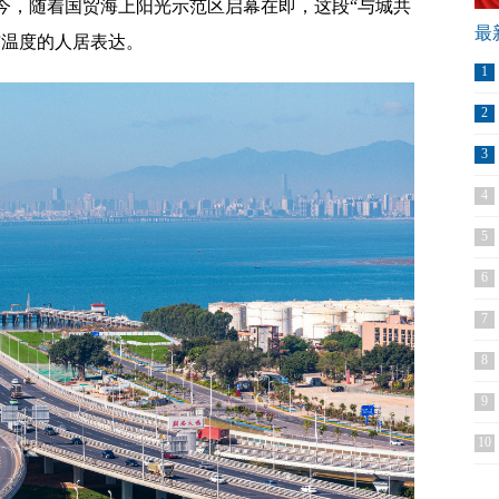
今，随着国贸海上阳光示范区启幕在即，这段“与城共
最
与温度的人居表达。
1
2
3
4
5
6
7
8
9
10