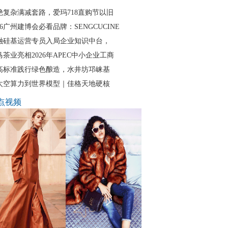
绝复杂满减套路，爱玛718直购节以旧
26广州建博会必看品牌：SENGCUCINE
融硅基运营专员入局企业知识中台，
马茶业亮相2026年APEC中小企业工商
高标准践行绿色酿造，水井坊邛崃基
太空算力到世界模型｜佳格天地硬核
点视频