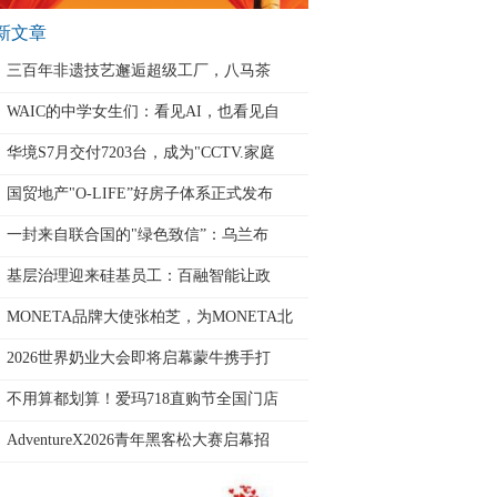
新文章
三百年非遗技艺邂逅超级工厂，八马茶
WAIC的中学女生们：看见AI，也看见自
华境S7月交付7203台，成为"CCTV.家庭
国贸地产"O-LIFE”好房子体系正式发布
一封来自联合国的"绿色致信”：乌兰布
基层治理迎来硅基员工：百融智能让政
MONETA品牌大使张柏芝，为MONETA北
京
2026世界奶业大会即将启幕蒙牛携手打
不用算都划算！爱玛718直购节全国门店
AdventureX2026青年黑客松大赛启幕招