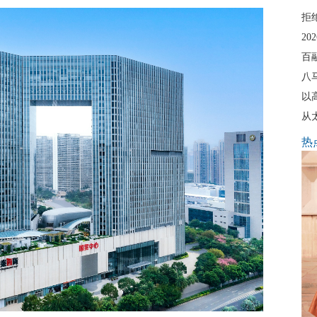
拒
20
百
八
以
从
热