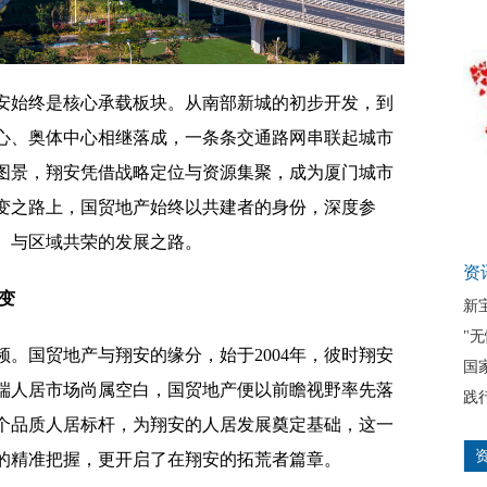
安始终是核心承载板块。从南部新城的初步开发，到
心、奥体中心相继落成，一条条交通路网串联起城市
图景，翔安凭借战略定位与资源集聚，成为厦门城市
变之路上，国贸地产始终以共建者的身份，深度参
、与区域共荣的发展之路。
资
变
新
"
。国贸地产与翔安的缘分，始于2004年，彼时翔安
国
端人居市场尚属空白，国贸地产便以前瞻视野率先落
践
个品质人居标杆，为翔安的人居发展奠定基础，这一
的精准把握，更开启了在翔安的拓荒者篇章。