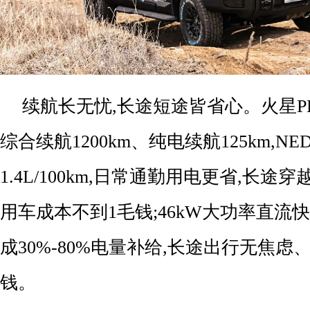
续航长无忧,长途短途皆省心。火星PH
综合续航1200km、纯电续航125km,N
1.4L/100km,日常通勤用电更省,长途
用车成本不到1毛钱;46kW大功率直流快
成30%-80%电量补给,长途出行无焦
钱。