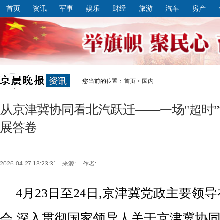
首页
资讯
军事
娱乐
财经
旅游
汽车
房产
您当前的位置：
首页
>
国内
从京津冀协同看北汽跃迁——一场"超时”
展答卷
2026-04-27 13:23:31 来源: 作者:
4月23日至24日,京津冀党政主要领
会,深入贯彻国家领导人关于京津冀协