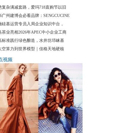
绝复杂满减套路，爱玛718直购节以旧
26广州建博会必看品牌：SENGCUCINE
融硅基运营专员入局企业知识中台，
马茶业亮相2026年APEC中小企业工商
高标准践行绿色酿造，水井坊邛崃基
太空算力到世界模型｜佳格天地硬核
点视频