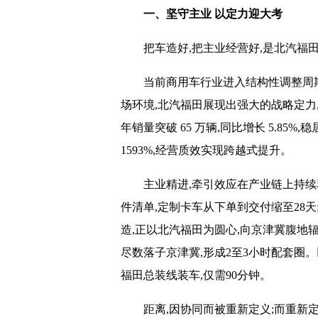
一、坚守主业 以定力迎大考
把车造好,把主业经营好,是北汽福
当前商用车行业进入结构性调整周期
场环境,北汽福田展现出强大的战略定力,
年销量突破 65 万辆,同比增长 5.85%,
1593%,经营质效实现跨越式提升。
主业精进,牵引效应在产业链上持续
件清单,定制卡车从下单到交付缩至28天
造,正以北汽福田为圆心,向京津冀腹地辐
尽数落子京津冀,形成2至3小时配套圈
福田总装线装车,仅需90分钟。
距离,因协同而被重新定义;而重新