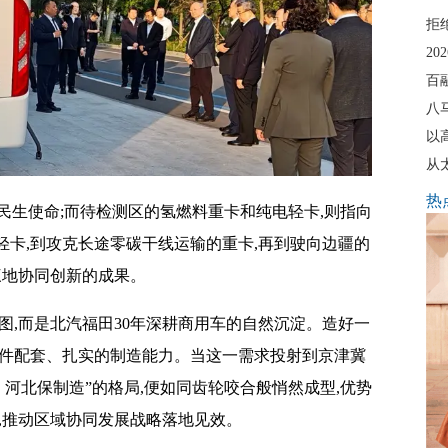
拒
20
百
八
以
从
热
的民生使命;而待检测区的氢燃料重卡和纯电轻卡,则指向
卡,到攻克长途零碳干线运输的重卡,再到驶向边疆的
三地协同创新的成果。
图,而是北汽福田30年深耕商用车的自然沉淀。造好一
部件配套、扎实的制造能力。当这一需求投射到京津冀
、河北保制造”的格局,便如同齿轮咬合般悄然成型,优势
,推动区域协同发展战略落地见效。