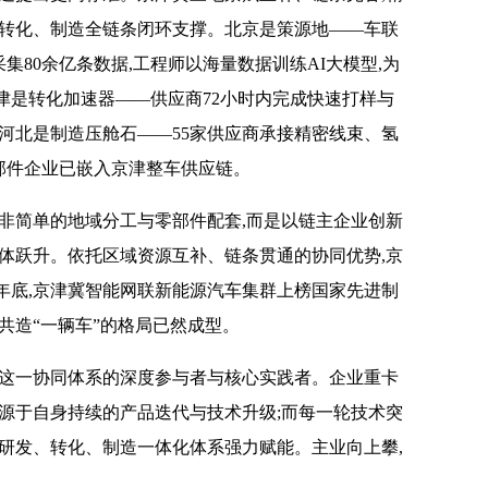
、转化、制造全链条闭环支撑。北京是策源地——车联
采集80余亿条数据,工程师以海量数据训练AI大模型,为
津是转化加速器——供应商72小时内完成快速打样与
河北是制造压舱石——55家供应商承接精密线束、氢
零部件企业已嵌入京津整车供应链。
非简单的地域分工与零部件配套,而是以链主企业创新
体跃升。依托区域资源互补、链条贯通的协同优势,京
4年底,京津冀智能网联新能源汽车集群上榜国家先进制
力共造“一辆车”的格局已然成型。
是这一协同体系的深度参与者与核心实践者。企业重卡
源于自身持续的产品迭代与技术升级;而每一轮技术突
研发、转化、制造一体化体系强力赋能。主业向上攀,