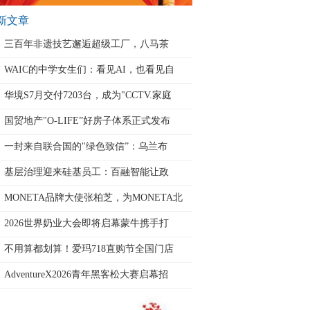
新文章
三百年非遗技艺邂逅超级工厂，八马茶
WAIC的中学女生们：看见AI，也看见自
华境S7月交付7203台，成为"CCTV.家庭
国贸地产"O-LIFE”好房子体系正式发布
一封来自联合国的"绿色致信”：乌兰布
基层治理迎来硅基员工：百融智能让政
MONETA品牌大使张柏芝，为MONETA北
京
2026世界奶业大会即将启幕蒙牛携手打
不用算都划算！爱玛718直购节全国门店
AdventureX2026青年黑客松大赛启幕招