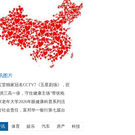
讯图片
宝堂独家冠名CCTV7《五星剧场》，匠
无惧三高一疹，守住健康主场”带状疱
家老年大学2026年眼健康科普系列活
行社会责任，富邦华一银行第七届台
资讯
体育
娱乐
汽车
房产
科技