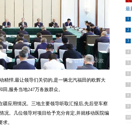
最
1
2
3
4
5
6
动精悍,最让领导们关切的,是一辆北汽福田的欧辉大
7
田,服务当地247万各族群众。
8
在疆应用情况。三地主要领导听取汇报后,先后登车察
9
情况。几位领导对项目给予充分肯定,并就移动医院编
10
要求。