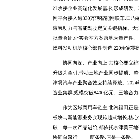
准承接企业高端化发展需求,形成研发
网平台接入逾330万辆智能网联车,日均
液氢动力与智能驾驶定义关键指标。天
批量验证,让实验室方案落地为量产件。
燃料发动机等核心部件制造,220余家
协同向深、产业向上,其核心要义绝
升级为牵引,带动三地产业同步提质、整
津冀汽车产业聚合效应持续释放。202
造业集群,规模突破8400亿元。三地合
作为区域商用车链主,北汽福田正
板块与新能源业务实现跨越式增长,核心
破、每一次产品进阶,都依托京津冀三地
协同向深行 —— 两条路,原是一条路。