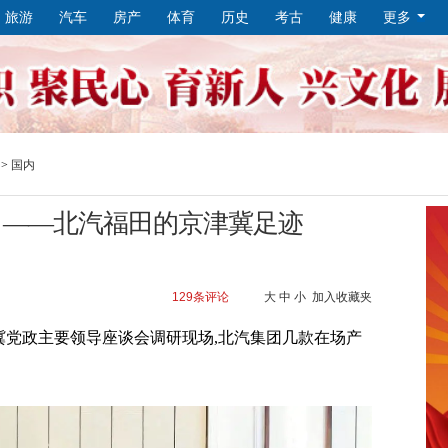
旅游
汽车
房产
体育
历史
考古
健康
更多
>
国内
 ——北汽福田的京津冀足迹
129
条评论
大
中
小
加入收藏夹
。京津冀党政主要领导座谈会调研现场,北汽集团几款在场产