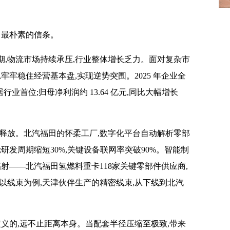
田最朴素的信条。
,物流市场持续承压,行业整体增长乏力。面对复杂市
牢牢稳住经营基本盘,实现逆势突围。2025 年企业全
稳居行业首位;归母净利润约 13.64 亿元,同比大幅增长
释放。北汽福田的怀柔工厂,数字化平台自动解析零部
;研发周期缩短30%,关键设备联网率突破90%。智能制
射——北汽福田氢燃料重卡118家关键零部件供应商,
。以线束为例,天津伙伴生产的精密线束,从下线到北汽
定义的,远不止距离本身。当配套半径压缩至极致,带来