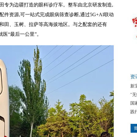
田专为边疆打造的眼科诊疗车。整车由北京研发制造,
件资源,可一站式完成眼病筛查诊断,通过5G+AI联动
达和田、玉树、拉萨等高海拔地区。与之配套的还有
就医“最后一公里”。
资
新
"
国
践