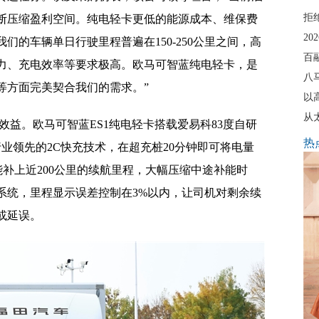
拒
断压缩盈利空间。纯电轻卡更低的能源成本、维保费
20
们的车辆单日行驶里程普遍在150-250公里之间，高
百
力、充电效率等要求极高。欧马可智蓝纯电轻卡，是
八
等方面完美契合我们的需求。”
以
从
益。欧马可智蓝ES1纯电轻卡搭载爱易科83度自研
热
行业领先的2C快充技术，在超充桩20分钟即可将电量
能补上近200公里的续航里程，大幅压缩中途补能时
系统，里程显示误差控制在3%以内，让司机对剩余续
或延误。