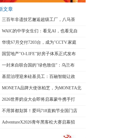
新文章
三百年非遗技艺邂逅超级工厂，八马茶
WAIC的中学女生们：看见AI，也看见自
华境S7月交付7203台，成为"CCTV.家庭
国贸地产"O-LIFE”好房子体系正式发布
一封来自联合国的"绿色致信”：乌兰布
基层治理迎来硅基员工：百融智能让政
MONETA品牌大使张柏芝，为MONETA北
京
2026世界奶业大会即将启幕蒙牛携手打
不用算都划算！爱玛718直购节全国门店
AdventureX2026青年黑客松大赛启幕招