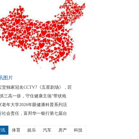
讯图片
宝堂独家冠名CCTV7《五星剧场》，匠
无惧三高一疹，守住健康主场”带状疱
家老年大学2026年眼健康科普系列活
行社会责任，富邦华一银行第七届台
资讯
体育
娱乐
汽车
房产
科技