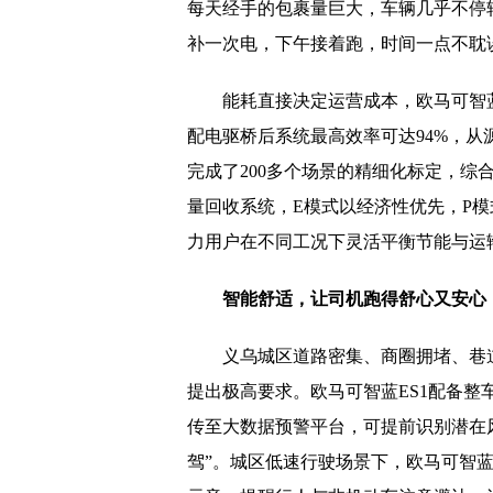
每天经手的包裹量巨大，车辆几乎不停
补一次电，下午接着跑，时间一点不耽
能耗直接决定运营成本，欧马可智蓝
配电驱桥后系统最高效率可达94%，
完成了200多个场景的精细化标定，综
量回收系统，E模式以经济性优先，P
力用户在不同工况下灵活平衡节能与运
智能
舒适，让司机跑得舒心又安心
义乌城区道路密集、商圈拥堵、巷
提出极高要求。欧马可智蓝ES1配备整
传至大数据预警平台，可提前识别潜在
驾”。城区低速行驶场景下，欧马可智蓝