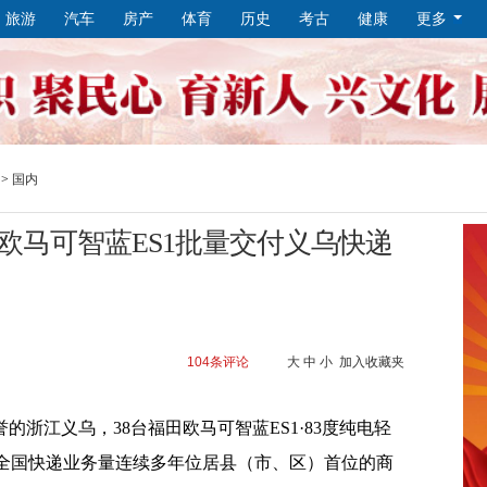
旅游
汽车
房产
体育
历史
考古
健康
更多
>
国内
欧马可智蓝ES1批量交付义乌快递
104
条评论
大
中
小
加入收藏夹
的浙江义乌，38台福田欧马可智蓝ES1·83度纯电轻
全国快递业务量连续多年位居县（市、区）首位的商