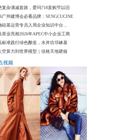
绝复杂满减套路，爱玛718直购节以旧
26广州建博会必看品牌：SENGCUCINE
融硅基运营专员入局企业知识中台，
马茶业亮相2026年APEC中小企业工商
高标准践行绿色酿造，水井坊邛崃基
太空算力到世界模型｜佳格天地硬核
点视频