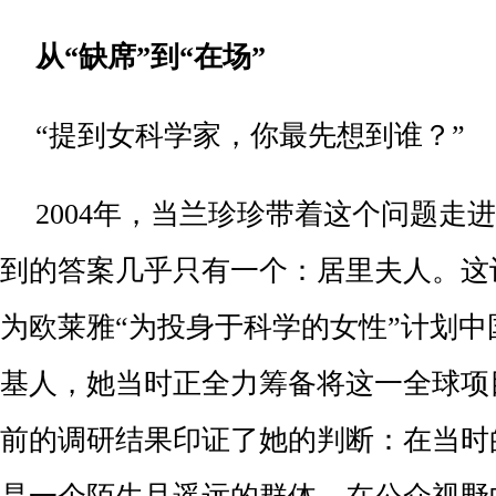
从“缺席”到“在场”
“提到女科学家，你最先想到谁？”
2004年，当兰珍珍带着这个问题走
到的答案几乎只有一个：居里夫人。这
为欧莱雅“为投身于科学的女性”计划
基人，她当时正全力筹备将这一全球项
前的调研结果印证了她的判断：在当时