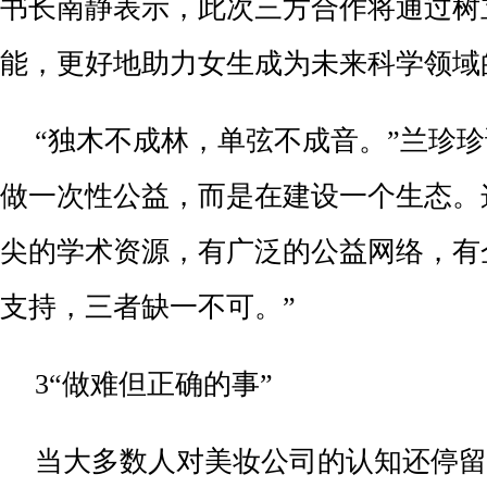
书长南静表示，此次三方合作将通过树
能，更好地助力女生成为未来科学领域
“独木不成林，单弦不成音。”兰珍珍
做一次性公益，而是在建设一个生态。
尖的学术资源，有广泛的公益网络，有
支持，三者缺一不可。”
3“做难但正确的事”
当大多数人对美妆公司的认知还停留