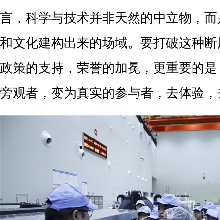
言，科学与技术并非天然的中立物，而
和文化建构出来的场域。要打破这种断
政策的支持，荣誉的加冕，更重要的是
旁观者，变为真实的参与者，去体验，