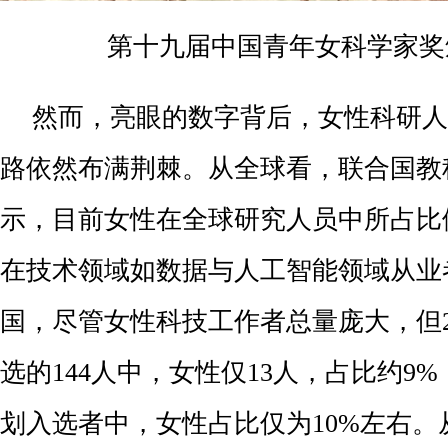
第十九届中国青年女科学家奖
然而，亮眼的数字背后，女性科研人
路依然布满荆棘。从全球看，联合国教
示，目前女性在全球研究人员中所占比
在技术领域如数据与人工智能领域从业者
国，尽管女性科技工作者总量庞大，但2
选的144人中，女性仅13人，占比约9
划入选者中，女性占比仅为10%左右。