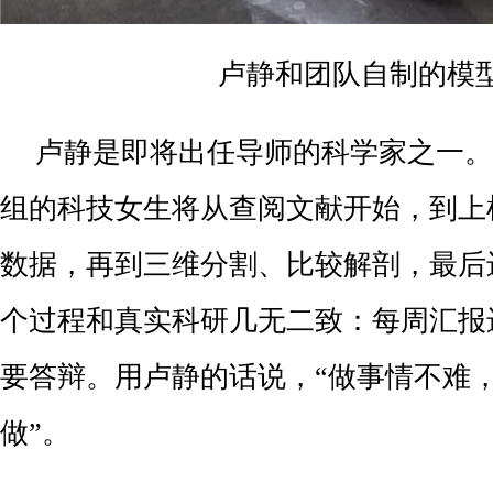
卢静和团队自制的模
卢静是即将出任导师的科学家之一。
组的科技女生将从查阅文献开始，到上
数据，再到三维分割、比较解剖，最后
个过程和真实科研几无二致：每周汇报
要答辩。用卢静的话说，“做事情不难
做”。