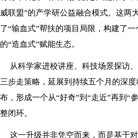
威联盟”的产学研公益融合模式。这两
了“输血式”帮扶的项目局限，构建了
的“造血式”赋能生态。
从科学家进校讲座、科技场景探访、
三步走策略，延展到持续五个月的深度
布，形成一个从“好奇”到“走近”再到“参
整闭环。
这一升级并非凭空而来，而是基于对