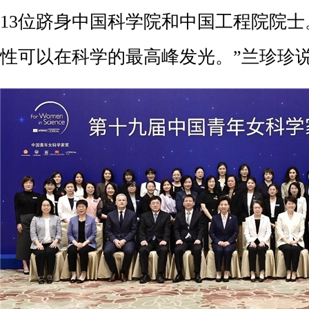
13位跻身中国科学院和中国工程院院士
性可以在科学的最高峰发光。”兰珍珍