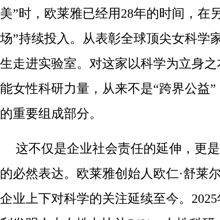
美”时，欧莱雅已经用28年的时间，在
场”持续投入。从表彰全球顶尖女科学
生走进实验室。对这家以科学为立身之
能女性科研力量，从来不是“跨界公益
的重要组成部分。
这不仅是企业社会责任的延伸，更是
的必然表达。欧莱雅创始人欧仁·舒莱
企业上下对科学的关注延续至今。202